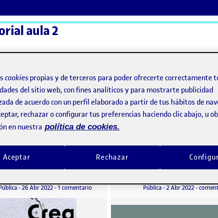
orial aula 2
ActiFolios
Ay
os
cookies
propias y de terceros para poder ofrecerte correctamente t
dades del sitio web, con fines analíticos y para mostrarte publicidad
zada de acuerdo con un perfil elaborado a partir de tus hábitos de na
eptar, rechazar o configurar tus preferencias haciendo clic abajo, u 
ón en nuestra
política de cookies.
Aceptar
Rechazar
Configu
4.¡Vamos al interior de la publicación!
Portada Crea
o por
Publicado por
Publicado por
Publicado por
Gemma Farell Fochs
Gemma Farell Fochs
alla!
Visibilidad:
Fecha de publicación
en 4.¡Vamos al interior de la publicación!
Visibilidad:
Fecha de publicació
5 abril, 
Pública
-
26 Abr 2022
-
1 comentario
Pública
-
2 Abr 2022
-
coment