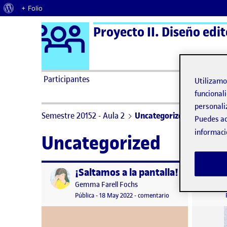
Acerca de WordPress
+ Folio
Logo Ágora
Proyecto II. Diseño edit
Saltar al contenido
Participantes
Utilizam
funcionali
personali
Semestre 20152 - Aula 2
Uncategorized
Puedes ac
informaci
Uncategorized
¡Saltamos a la pantalla!
Publicado por
Publicad
Publicado por
Gemma Farell Fochs
Visibilidad:
Fecha de publicación
18 mayo, 2022 9:12 pm
en ¡Saltamos a la pant
Pública
-
18 May 2022
-
comentario